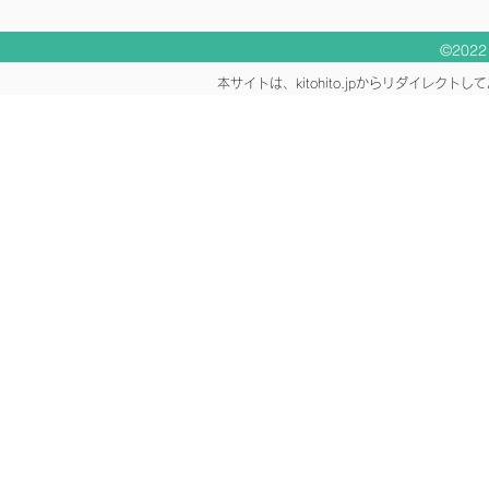
©2022 K
本サイトは、kitohito.jpからリダイレ