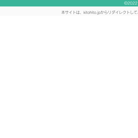
©2022 K
本サイトは、kitohito.jpからリダイレ